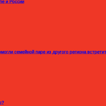
пе и России
омогли семейной паре из другого региона встрет
o?