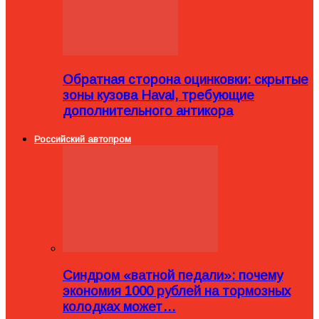
Обратная сторона оцинковки: скрытые
зоны кузова Haval, требующие
дополнительного антикора
Российский автопром
Синдром «ватной педали»: почему
экономия 1000 рублей на тормозных
колодках может…