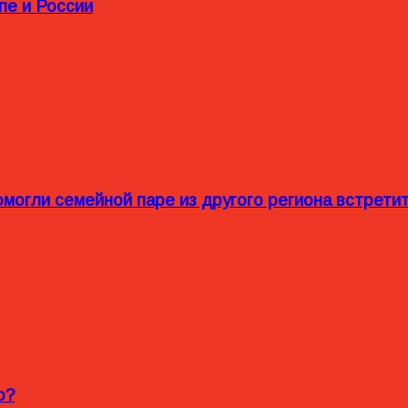
пе и России
омогли семейной паре из другого региона встрет
o?