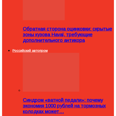
Обратная сторона оцинковки: скрытые
зоны кузова Haval, требующие
дополнительного антикора
Российский автопром
Синдром «ватной педали»: почему
экономия 1000 рублей на тормозных
колодках может…