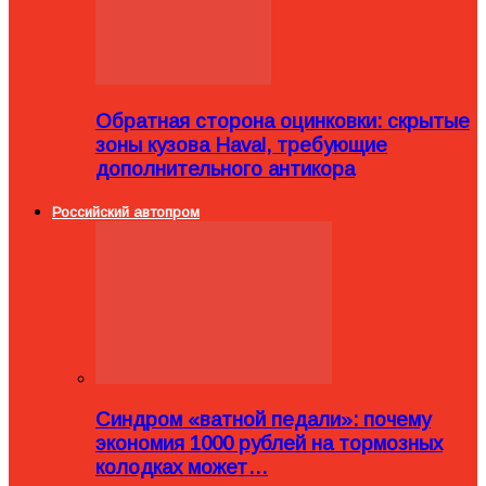
Обратная сторона оцинковки: скрытые
зоны кузова Haval, требующие
дополнительного антикора
Российский автопром
Синдром «ватной педали»: почему
экономия 1000 рублей на тормозных
колодках может…