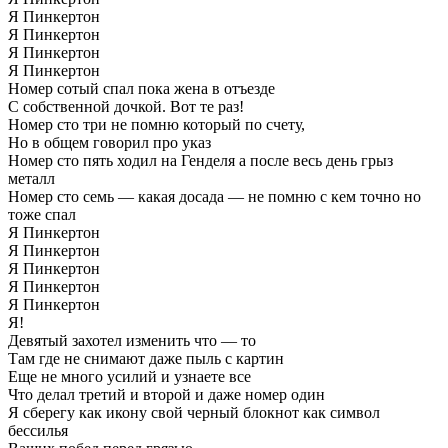
Я Пинкертон
Я Пинкертон
Я Пинкертон
Я Пинкертон
Номер сотый спал пока жена в отъезде
С собственной дочкой. Вот те раз!
Номер сто три не помню который по счету,
Но в общем говорил про указ
Номер сто пять ходил на Генделя а после весь день грыз
металл
Номер сто семь — какая досада — не помню с кем точно но
тоже спал
Я Пинкертон
Я Пинкертон
Я Пинкертон
Я Пинкертон
Я Пинкертон
Я!
Девятый захотел изменить что — то
Там где не снимают даже пыль с картин
Еще не много усилий и узнаете все
Что делал третий и второй и даже номер один
Я сберегу как икону свой черный блокнот как символ
бессилья