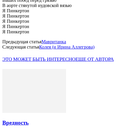
Ваших побед перед грязью
В аорте стянутой иудовской вязью
Я Пинкертон
Я Пинкертон
Я Пинкертон
Я Пинкертон
Я Пинкертон
Предыдущая статья
Мавританка
Следующая статья
Колея (и Ирина Аллегрова)
ЭТО МОЖЕТ БЫТЬ ИНТЕРЕСНО
ЕЩЕ ОТ АВТОРА
Вредность