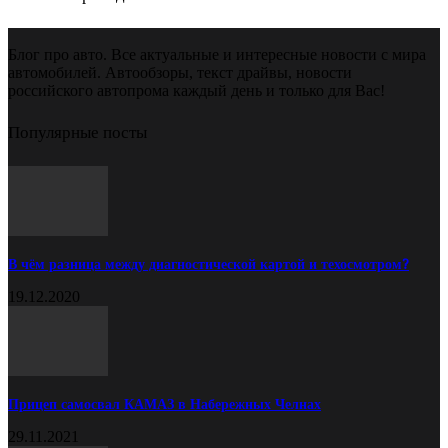
Блог про авто. Все актуальные и интересные новости с мира
автомобилей. Автообзоры, текст драйвы, новости
российского автопрома каждый день и только для Вас!
Популярные посты
В чём разница между диагностической картой и техосмотром?
19.12.2020
Прицеп самосвал КАМАЗ в Набережных Челнах
29.11.2021