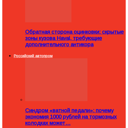
Обратная сторона оцинковки: скрытые
зоны кузова Haval, требующие
дополнительного антикора
Российский автопром
Синдром «ватной педали»: почему
экономия 1000 рублей на тормозных
колодках может…