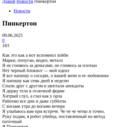
Домой
Новости
Пинкертон
Новости
Пинкертон
09.06.2025
0
183
Как это как а вот вспомнил хобби
Марки, попугаи, видео, металл
Я не гоняюсь за деньгами, не гоняюсь за плотью
Нет черный блокнот — мой идеал
Я все напишу о соседях, о вашей жене и ее любовнике
Я напишу как семь дней в неделю
Спали друг с другом и шептали анекдоты
Я держу тело в отличной форме
Хитрый слух, а глаз как у орла
Работаю все дни и даже субботы
С восьми утра до восьми вечера
Я улыбаюсь вам при встрече. Че че че четко и точно.
Руку подам, я робот убийца, поставленный на метод
поточный
Я Пинкертон