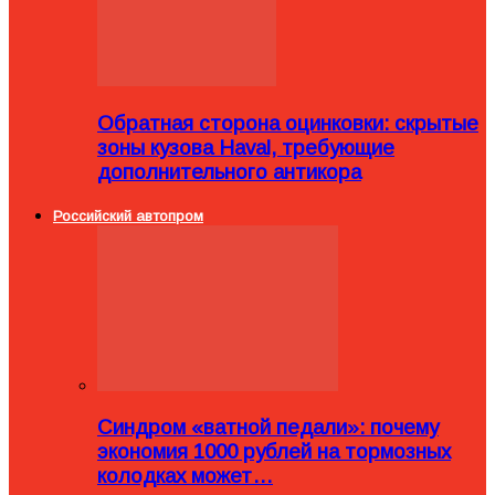
Обратная сторона оцинковки: скрытые
зоны кузова Haval, требующие
дополнительного антикора
Российский автопром
Синдром «ватной педали»: почему
экономия 1000 рублей на тормозных
колодках может…