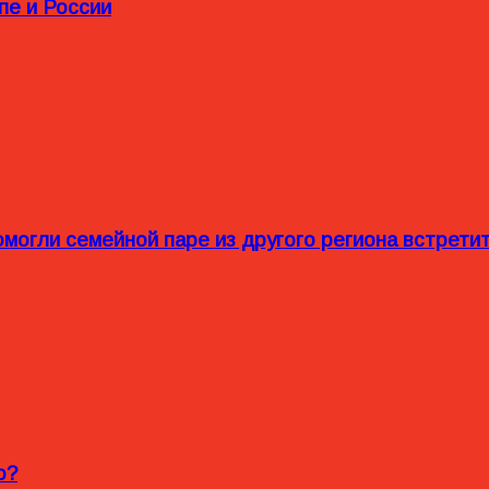
пе и России
омогли семейной паре из другого региона встрет
o?