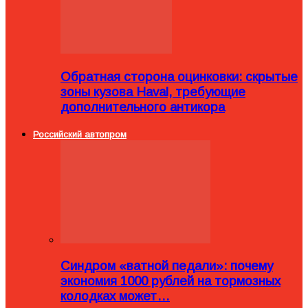
Обратная сторона оцинковки: скрытые
зоны кузова Haval, требующие
дополнительного антикора
Российский автопром
Синдром «ватной педали»: почему
экономия 1000 рублей на тормозных
колодках может…