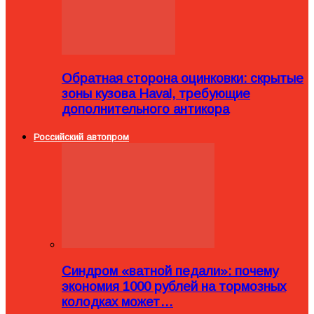
Обратная сторона оцинковки: скрытые
зоны кузова Haval, требующие
дополнительного антикора
Российский автопром
Синдром «ватной педали»: почему
экономия 1000 рублей на тормозных
колодках может…