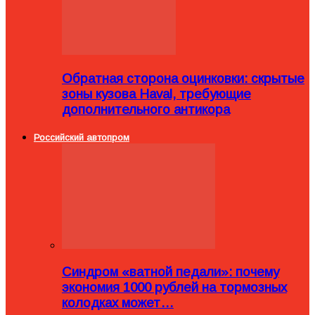
Обратная сторона оцинковки: скрытые
зоны кузова Haval, требующие
дополнительного антикора
Российский автопром
Синдром «ватной педали»: почему
экономия 1000 рублей на тормозных
колодках может…