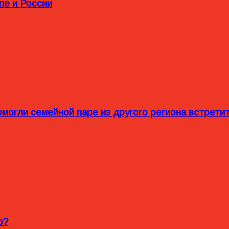
пе и России
омогли семейной паре из другого региона встрет
o?