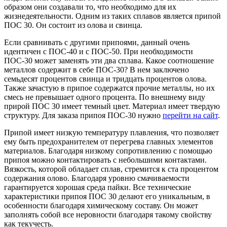
образом они создавали то, что необходимо для их
жизнедеятельности. Одним из таких сплавов является припой
ПОС 30. Он состоит из олова и свинца.
Если сравнивать с другими припоями, данный очень
идентичен с ПОС-40 и с ПОС-50. При необходимости
ПОС-30 может заменять эти два сплава. Какое соотношение
металлов содержит в себе ПОС-30? В нем заключено
семьдесят процентов свинца и тридцать процентов олова.
Также зачастую в припое содержатся прочие металлы, но их
смесь не превышает одного процента. По внешнему виду
прирой ПОС 30 имеет темный цвет. Материал имеет твердую
структуру. Для заказа припоя ПОС-30 нужно
перейти на сайт
.
Припой имеет низкую температуру плавления, что позволяет
ему быть предохранителем от перегрева главных элементов
материалов. Благодаря низкому сопротивлению с помощью
припоя можно контактировать с небольшими контактами.
Вязкость, которой обладает сплав, стремится к ста процентом
содержания олово. Благодаря уровню смачиваемости
гарантируется хорошая среда пайки. Все технические
характеристики припоя ПОС 30 делают его уникальным, в
особенности благодаря химическому составу. Он может
заполнять собой все неровности благодаря такому свойству
как текучесть.