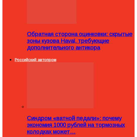
Обратная сторона оцинковки: скрытые
зоны кузова Haval, требующие
дополнительного антикора
Российский автопром
Синдром «ватной педали»: почему
экономия 1000 рублей на тормозных
колодках может…