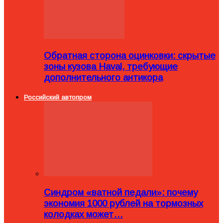
Обратная сторона оцинковки: скрытые
зоны кузова Haval, требующие
дополнительного антикора
Российский автопром
Синдром «ватной педали»: почему
экономия 1000 рублей на тормозных
колодках может…