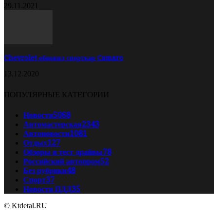
29.11.2021
Chevrolet обновил спорткар Camaro
13.12.2020
ПОПУЛЯРНЫЕ КАТЕГОРИИ
Новости
5068
Автомастерская
2343
Автоновости
1081
Отдых
127
Обзоры и тест драйвы
78
Российский автопром
52
Без рубрики
48
Спорт
37
Новости ПДД
35
© Ktdetal.RU