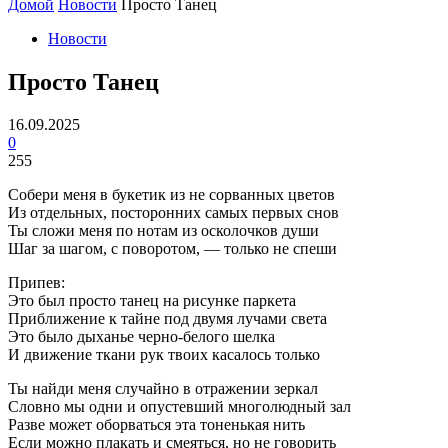
Домой
Новости
Просто Танец
Новости
Просто Танец
16.09.2025
0
255
Собери меня в букетик из не сорванных цветов
Из отдельных, посторонних самых первых снов
Ты сложи меня по нотам из осколочков души
Шаг за шагом, с поворотом, — только не спеши
Припев:
Это был просто танец на рисунке паркета
Приближение к тайне под двумя лучами света
Это было дыханье черно-белого шелка
И движение ткани рук твоих касалось только
Ты найди меня случайно в отражении зеркал
Словно мы одни и опустевший многолюдный зал
Разве может оборваться эта тоненькая нить
Если можно плакать и смеяться, но не говорить