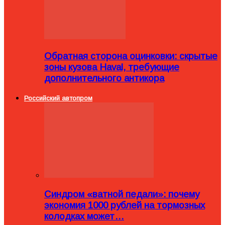
Обратная сторона оцинковки: скрытые
зоны кузова Haval, требующие
дополнительного антикора
Российский автопром
Синдром «ватной педали»: почему
экономия 1000 рублей на тормозных
колодках может…