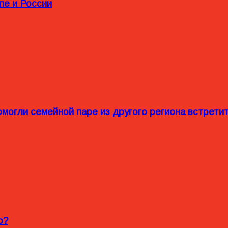
пе и России
омогли семейной паре из другого региона встрет
o?