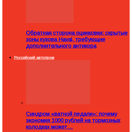
Обратная сторона оцинковки: скрытые
зоны кузова Haval, требующие
дополнительного антикора
Российский автопром
Синдром «ватной педали»: почему
экономия 1000 рублей на тормозных
колодках может…