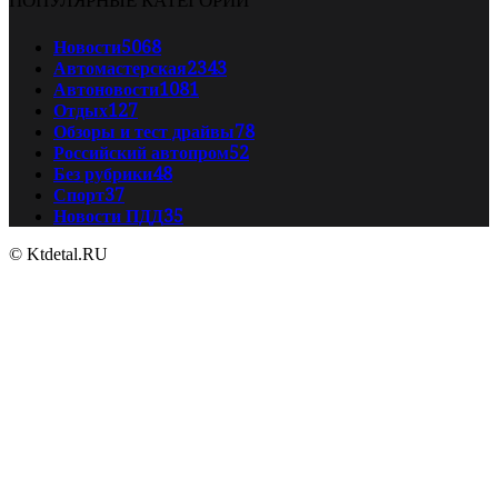
Новости
5068
Автомастерская
2343
Автоновости
1081
Отдых
127
Обзоры и тест драйвы
78
Российский автопром
52
Без рубрики
48
Спорт
37
Новости ПДД
35
© Ktdetal.RU