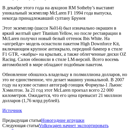
В декабре этого года на аукцион RM Sotheby’s выставят
уникальный экземпляр McLaren F1 1994 года выпуска,
некогда принадлежавший султану Брунея
Этот экземпляр (шасси №014) был изначально окрашен в
яркий желтый цвет Titanium Yellow, но после реставрации в
McLaren получил новый белый оттенок Ibis White. На
«апгрейде» модель оснастили пакетом High Downforce Kit,
включающим крупное антикрыло, передний бампер в стиле
F1 GTR, «жабры» на крыльях, а также облегченные диски OZ
Racing. Салон обновили в стиле LM-версий. Всего восемь
автомобилей в мире обладают подобным пакетом.
Обновление обошлось владельцу в полмиллиона долларов, но
это не единственное, что делает машину уникальной. В 2007
году на кузове оставил автограф гонщик Формулы-1 Льюис
Хэмилтон. За 21 год этот McLaren проехал всего 22 000
километров. Ожидается, что его цена превысит 21 миллион
долларов (1,76 млрд рублей).
Источник
Предыдущая статья
Новогодние игрушки
Следующая статья
Volkswagen начнет экспортировать