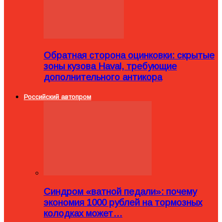
Обратная сторона оцинковки: скрытые
зоны кузова Haval, требующие
дополнительного антикора
Российский автопром
Синдром «ватной педали»: почему
экономия 1000 рублей на тормозных
колодках может…