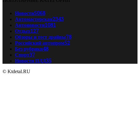
Новости
5068
Автомастерская
2343
Автоновости
1081
Отдых
127
Обзоры и тест драйвы
78
Российский автопром
52
Без рубрики
48
Спорт
37
Новости ПДД
35
© Ktdetal.RU