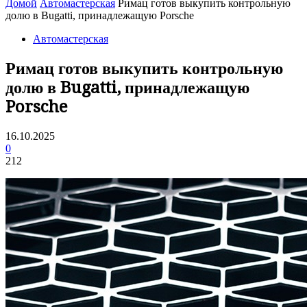
Домой
Автомастерская
Римац готов выкупить контрольную
долю в Bugatti, принадлежащую Porsche
Автомастерская
Римац готов выкупить контрольную
долю в Bugatti, принадлежащую
Porsche
16.10.2025
0
212