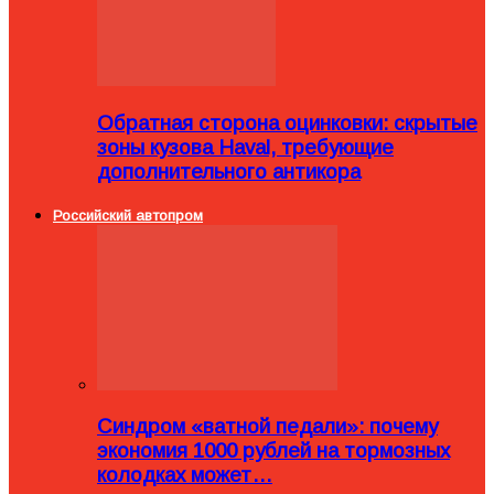
Обратная сторона оцинковки: скрытые
зоны кузова Haval, требующие
дополнительного антикора
Российский автопром
Синдром «ватной педали»: почему
экономия 1000 рублей на тормозных
колодках может…