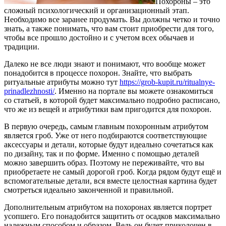
Похороны – это
сложный психологический и организационный этап.
Необходимо все заранее продумать. Вы должны четко и точно
знать, а также понимать, что вам стоит приобрести для того,
чтобы все прошло достойно и с учетом всех обычаев и
традиции.
Далеко не все люди знают и понимают, что вообще может
понадобится в процессе похорон. Знайте, что выбрать
ритуальные атрибуты можно тут
https://grob-kupit.ru/ritualnye-
prinadlezhnosti/
. Именно на портале вы можете ознакомиться
со статьей, в которой будет максимально подробно расписано,
что же из вещей и атрибутики вам пригодится для похорон.
В первую очередь, самым главным похоронным атрибутом
является гроб. Уже от него подбираются соответствующие
аксессуары и детали, которые будут идеально сочетаться как
по дизайну, так и по форме. Именно с помощью деталей
можно завершить образ. Поэтому не переживайте, что вы
приобретаете не самый дорогой гроб. Когда рядом будут ещё и
вспомогательные детали, вся вместе целостная картина будет
смотреться идеально законченной и правильной.
Дополнительным атрибутом на похоронах является портрет
усопшего. Его понадобится защитить от осадков максимально
надежным способом и образом. Ведь он будет приколочен в