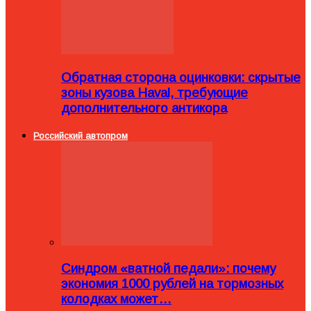
Обратная сторона оцинковки: скрытые
зоны кузова Haval, требующие
дополнительного антикора
Российский автопром
Синдром «ватной педали»: почему
экономия 1000 рублей на тормозных
колодках может…