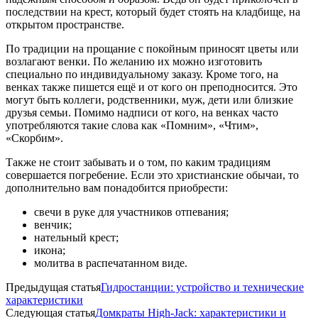
последствии на крест, который будет стоять на кладбище, на
открытом пространстве.
По традиции на прощание с покойным приносят цветы или
возлагают венки. По желанию их можно изготовить
специально по индивидуальному заказу. Кроме того, на
венках также пишется ещё и от кого он преподносится. Это
могут быть коллеги, родственники, муж, дети или близкие
друзья семьи. Помимо надписи от кого, на венках часто
употребляются такие слова как «Помним», «Чтим»,
«Скорбим».
Также не стоит забывать и о том, по каким традициям
совершается погребение. Если это христианские обычаи, то
дополнительно вам понадобится приобрести:
свечи в руке для участников отпевания;
венчик;
нательный крест;
икона;
молитва в распечатанном виде.
Предыдущая статья
Гидростанции: устройство и технические
характеристики
Следующая статья
Домкраты High-Jack: характеристики и