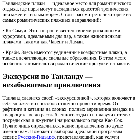
Таиландские пляжи — идеальное место для романтического
отдыха, где пары могут насладиться красотой тропических
пейзажей и теплым морем. Стоит рассмотреть некоторые из
самых романтических пляжных направлений:
• Ко Самуи. Этот остров известен своими роскошными
курортами, идеальными для пар, а также живописными
пляжами, такими как Чавенг и Ламаи.
• Краби. Здесь имеются уединенные комфортные пляжи, а
также впечатляющие скальные образования. В этом месте
особенно запоминаются романтические прогулки на закате.
Экскурсии по Таиланду —
незабываемые приключения
Таиланд славится своей «экскурсионкой», которая включает в
себя множество способов отлично провести время. От
рафтинга и катания на слонах, полных адреналина заездах на
квадроциклах, до расслабленного отдыха в плавучих отелях
посреди скал и джунглей национального парка Као Сок.
Нужно лишь определиться, какие приключения по душе
именно вам. Поможет с выбором идеальной программы
сервис
Русские-Гиды.рф
, представляющий, как услуги