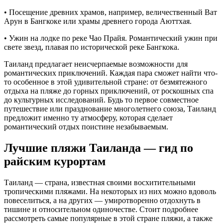
• Посещение древних храмов, например, величественный Ват
Арун в Бангкоке или храмы древнего города Аюттхая.
• Ужин на лодке по реке Чао Прайя. Романтический ужин при
свете звезд, плавая по исторической реке Бангкока.
Таиланд предлагает неисчерпаемые возможности для
романтических приключений. Каждая пара сможет найти что-
то особенное в этой удивительной стране: от безмятежного
отдыха на пляже до горных приключений, от роскошных спа
до культурных исследований. Будь то первое совместное
путешествие или празднование многолетнего союза, Таиланд
предложит именно ту атмосферу, которая сделает
романтический отдых поистине незабываемым.
Лучшие пляжи Таиланда — гид по
райским курортам
Таиланд — страна, известная своими восхитительными
тропическими пляжами. На некоторых из них можно вдоволь
повеселиться, а на других — умиротворенно отдохнуть в
тишине и относительном одиночестве. Стоит подробнее
рассмотреть самые популярные в этой стране пляжи, а также