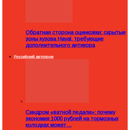
Обратная сторона оцинковки: скрытые
зоны кузова Haval, требующие
дополнительного антикора
Российский автопром
Синдром «ватной педали»: почему
экономия 1000 рублей на тормозных
колодках может…