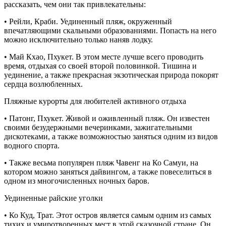
рассказать, чем они так привлекательны:
• Рейли, Краби. Уединенный пляж, окруженный
впечатляющими скальными образованиями. Попасть на него
можно исключительно только наняв лодку.
• Май Кхао, Пхукет. В этом месте лучше всего проводить
время, отдыхая со своей второй половинкой. Тишина и
уединение, а также прекрасная экзотическая природа покорят
сердца возлюбленных.
Пляжные курорты для любителей активного отдыха
• Патонг, Пхукет. Живой и оживленный пляж. Он известен
своими безудержными вечеринками, зажигательными
дискотеками, а также возможностью заняться одним из видов
водного спорта.
• Также весьма популярен пляж Чавенг на Ко Самуи, на
котором можно заняться дайвингом, а также повеселиться в
одном из многочисленных ночных баров.
Уединенные райские уголки
• Ко Куд, Трат. Этот остров является самым одним из самых
тихих и умиротворенных мест в этой сказочной стране. Он