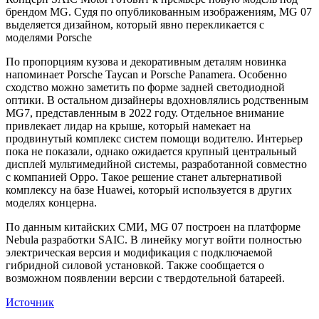
брендом MG. Судя по опубликованным изображениям, MG 07
выделяется дизайном, который явно перекликается с
моделями Porsche
По пропорциям кузова и декоративным деталям новинка
напоминает Porsche Taycan и Porsche Panamera. Особенно
сходство можно заметить по форме задней светодиодной
оптики. В остальном дизайнеры вдохновлялись родственным
MG7, представленным в 2022 году. Отдельное внимание
привлекает лидар на крыше, который намекает на
продвинутый комплекс систем помощи водителю. Интерьер
пока не показали, однако ожидается крупный центральный
дисплей мультимедийной системы, разработанной совместно
с компанией Oppo. Такое решение станет альтернативой
комплексу на базе Huawei, который используется в других
моделях концерна.
По данным китайских СМИ, MG 07 построен на платформе
Nebula разработки SAIC. В линейку могут войти полностью
электрическая версия и модификация с подключаемой
гибридной силовой установкой. Также сообщается о
возможном появлении версии с твердотельной батареей.
Источник