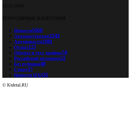
13.12.2020
ПОПУЛЯРНЫЕ КАТЕГОРИИ
Новости
5068
Автомастерская
2343
Автоновости
1081
Отдых
127
Обзоры и тест драйвы
78
Российский автопром
52
Без рубрики
48
Спорт
37
Новости ПДД
35
© Ktdetal.RU