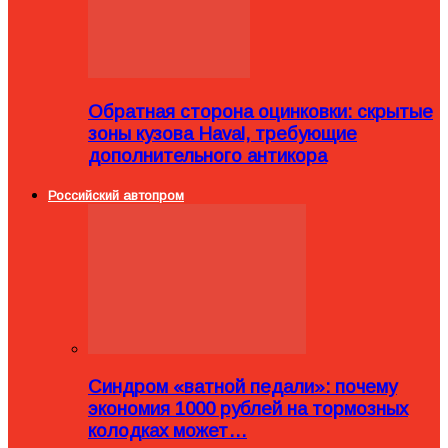
Обратная сторона оцинковки: скрытые
зоны кузова Haval, требующие
дополнительного антикора
Российский автопром
Синдром «ватной педали»: почему
экономия 1000 рублей на тормозных
колодках может…