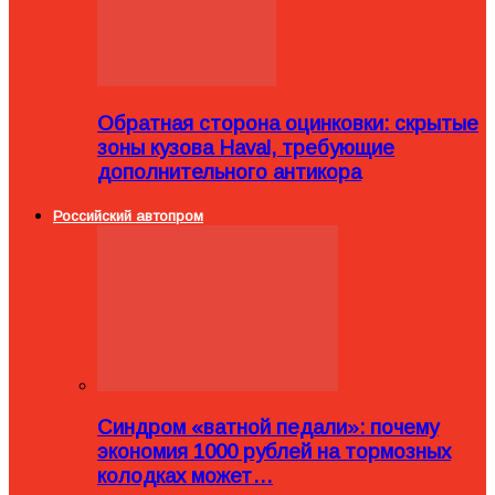
Обратная сторона оцинковки: скрытые
зоны кузова Haval, требующие
дополнительного антикора
Российский автопром
Синдром «ватной педали»: почему
экономия 1000 рублей на тормозных
колодках может…