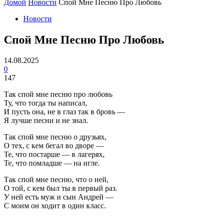
Домой
Новости
Спой Мне Песню Про Любовь
Новости
Спой Мне Песню Про Любовь
14.08.2025
0
147
Так спой мне песню про любовь
Ту, что тогда ты написал,
И пусть она, не в глаз так в бровь —
Я лучше песни и не знал.
Так спой мне песню о друзьях,
О тех, с кем бегал во дворе —
Те, что постарше — в лагерях,
Те, что помладше — на игле.
Так спой мне песню, что о ней,
О той, с кем был ты в первый раз.
У ней есть муж и сын Андрей —
С моим он ходит в один класс.