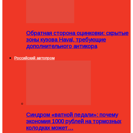
Обратная сторона оцинковки: скрытые
зоны кузова Haval, требующие
дополнительного антикора
Российский автопром
Синдром «ватной педали»: почему
экономия 1000 рублей на тормозных
колодках может…