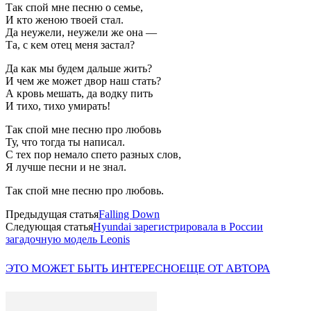
Так спой мне песню о семье,
И кто женою твоей стал.
Да неужели, неужели же она —
Та, с кем отец меня застал?
Да как мы будем дальше жить?
И чем же может двор наш стать?
А кровь мешать, да водку пить
И тихо, тихо умирать!
Так спой мне песню про любовь
Ту, что тогда ты написал.
С тех пор немало спето разных слов,
Я лучше песни и не знал.
Так спой мне песню про любовь.
Предыдущая статья
Falling Down
Следующая статья
Hyundai зарегистрировала в России
загадочную модель Leonis
ЭТО МОЖЕТ БЫТЬ ИНТЕРЕСНО
ЕЩЕ ОТ АВТОРА