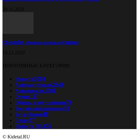
29.11.2021
Chevrolet обновил спорткар Camaro
13.12.2020
ПОПУЛЯРНЫЕ КАТЕГОРИИ
Новости
5068
Автомастерская
2343
Автоновости
1081
Отдых
127
Обзоры и тест драйвы
78
Российский автопром
52
Без рубрики
48
Спорт
37
Новости ПДД
35
© Ktdetal.RU