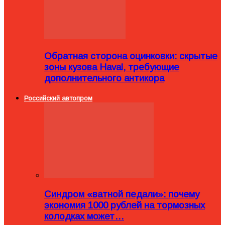
Обратная сторона оцинковки: скрытые
зоны кузова Haval, требующие
дополнительного антикора
Российский автопром
Синдром «ватной педали»: почему
экономия 1000 рублей на тормозных
колодках может…