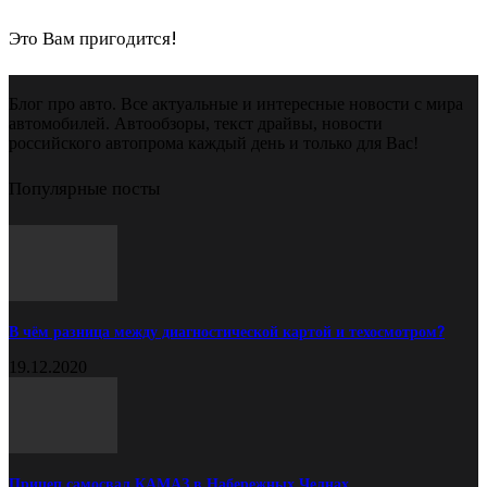
Это Вам пригодится!
Блог про авто. Все актуальные и интересные новости с мира
автомобилей. Автообзоры, текст драйвы, новости
российского автопрома каждый день и только для Вас!
Популярные посты
В чём разница между диагностической картой и техосмотром?
19.12.2020
Прицеп самосвал КАМАЗ в Набережных Челнах