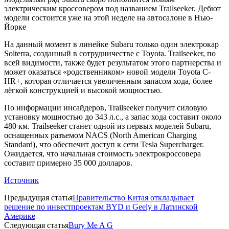
электрическим кроссовером под названием Trailseeker. Дебют
модели состоится уже на этой неделе на автосалоне в Нью-
Йорке
На данный момент в линейке Subaru только один электрокар
Solterra, созданный в сотрудничестве с Toyota. Trailseeker, по
всей видимости, также будет результатом этого партнерства и
может оказаться «родственником» новой модели Toyota C-
HR+, которая отличается увеличенным запасом хода, более
лёгкой конструкцией и высокой мощностью.
По информации инсайдеров, Trailseeker получит силовую
установку мощностью до 343 л.с., а запас хода составит около
480 км. Trailseeker станет одной из первых моделей Subaru,
оснащенных разъемом NACS (North American Charging
Standard), что обеспечит доступ к сети Tesla Supercharger.
Ожидается, что начальная стоимость электрокроссовера
составит примерно 35 000 долларов.
Источник
Предыдущая статья
Правительство Китая откладывает
решение по инвестпроектам BYD и Geely в Латинской
Америке
Следующая статья
Bury Me A G