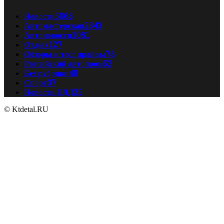
Новости
5068
Автомастерская
2343
Автоновости
1081
Отдых
127
Обзоры и тест драйвы
78
Российский автопром
52
Без рубрики
48
Спорт
37
Новости ПДД
35
© Ktdetal.RU