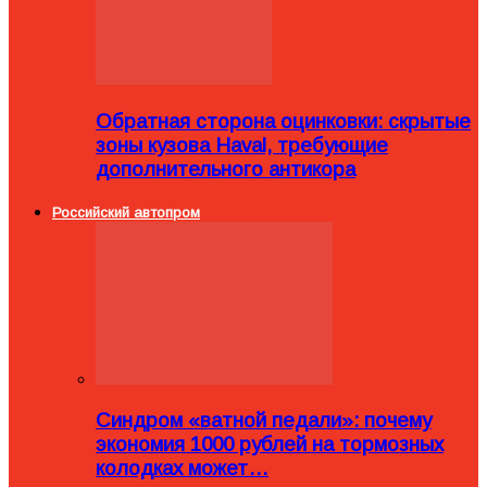
Обратная сторона оцинковки: скрытые
зоны кузова Haval, требующие
дополнительного антикора
Российский автопром
Синдром «ватной педали»: почему
экономия 1000 рублей на тормозных
колодках может…