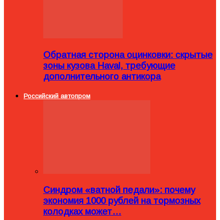
Обратная сторона оцинковки: скрытые
зоны кузова Haval, требующие
дополнительного антикора
Российский автопром
Синдром «ватной педали»: почему
экономия 1000 рублей на тормозных
колодках может…