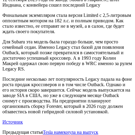
Индиана, с конвейера сошел последний Legacy
Финальным экземпляром стала версия Limited с 2,5-литровым
оппозитным мотором на 182 л.с. и полным приводом. Как
стало известно, ее отправят не в музей, а в салон, где будет
ждать своего покупателя.
Для Subaru эта модель была гораздо больше, чем просто
семейный седан. Именно Legacy стал базой для появления
Outback, который позже превратился в самостоятельный и
достаточно успешный кроссовер. А в 1993 году Колин
Макрей одержал свою первую победу в WRC именно за рулем
Legacy RS.
Последние несколько лет популярность Legacy падала на фоне
роста продаж кроссоверов и в том числе Outback. Однако и
его история скоро завершится. Сейчас модель выпускается на
заводе SIA в США, но уже в следующем месяце Outback
снимут с производства. На предприятии планируют
организовать сборку Forester, который в 2026 году должен
обзавестись новой гибридной силовой установкой.
Источник
Предыдущая статья
Tesla намекнула на выпуск