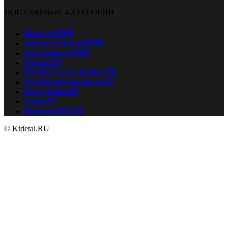
ПОПУЛЯРНЫЕ КАТЕГОРИИ
Новости
5068
Автомастерская
2343
Автоновости
1081
Отдых
127
Обзоры и тест драйвы
78
Российский автопром
52
Без рубрики
49
Спорт
37
Новости ПДД
35
© Ktdetal.RU