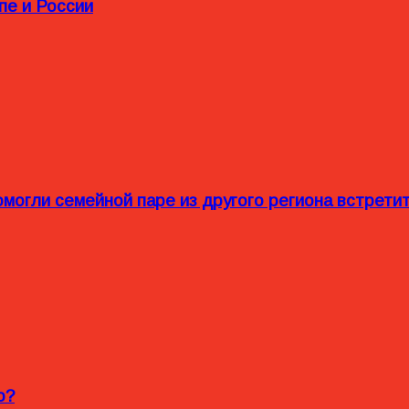
пе и России
омогли семейной паре из другого региона встрет
o?