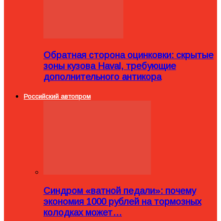
Обратная сторона оцинковки: скрытые
зоны кузова Haval, требующие
дополнительного антикора
Российский автопром
Синдром «ватной педали»: почему
экономия 1000 рублей на тормозных
колодках может…