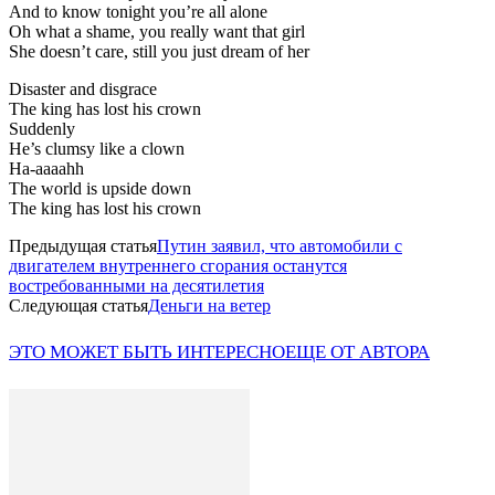
And to know tonight you’re all alone
Oh what a shame, you really want that girl
She doesn’t care, still you just dream of her
Disaster and disgrace
The king has lost his crown
Suddenly
He’s clumsy like a clown
Ha-aaaahh
The world is upside down
The king has lost his crown
Предыдущая статья
Путин заявил, что автомобили с
двигателем внутреннего сгорания останутся
востребованными на десятилетия
Следующая статья
Деньги на ветер
ЭТО МОЖЕТ БЫТЬ ИНТЕРЕСНО
ЕЩЕ ОТ АВТОРА