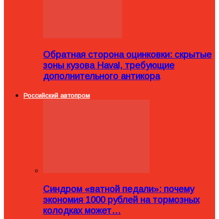
Обратная сторона оцинковки: скрытые
зоны кузова Haval, требующие
дополнительного антикора
Российский автопром
Синдром «ватной педали»: почему
экономия 1000 рублей на тормозных
колодках может…