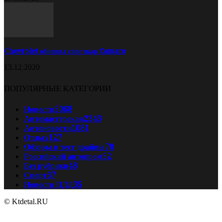
Chevrolet обновил спорткар Camaro
13.12.2020
ПОПУЛЯРНЫЕ КАТЕГОРИИ
Новости
5068
Автомастерская
2343
Автоновости
1081
Отдых
127
Обзоры и тест драйвы
78
Российский автопром
52
Без рубрики
48
Спорт
37
Новости ПДД
35
© Ktdetal.RU