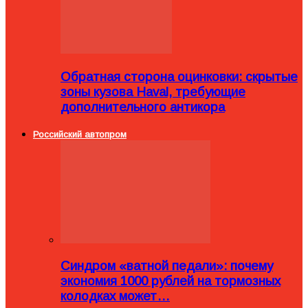
Обратная сторона оцинковки: скрытые
зоны кузова Haval, требующие
дополнительного антикора
Российский автопром
Синдром «ватной педали»: почему
экономия 1000 рублей на тормозных
колодках может…