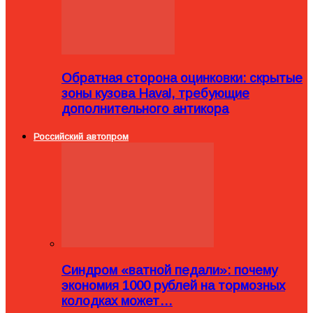
Обратная сторона оцинковки: скрытые
зоны кузова Haval, требующие
дополнительного антикора
Российский автопром
Синдром «ватной педали»: почему
экономия 1000 рублей на тормозных
колодках может…