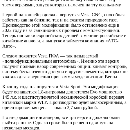
тремя версиями, запуск которых намечен на эту осень-зиму
Первой на конвейер должна вернуться Vesta CNG, способная
работать как на бензине, так и на сжатом природном газе.
Производство этой модификации было остановлено еще в
2022 году из-за санкционных проблем с комплектующими.
Теперь поставки европейских деталей заменили российские и
китайские аналоги, а выпуском займется компания «АТС-
Авто».
Следом появится Vesta ПФА — так называемый
«полнофункциональный автомобиль». Именно эта версия
получит полный набор современных опций: климат-контроль,
систему бесключевого доступа и другие элементы, которых не
хватало для завершения программы модернизации Весты.
К концу года планируется и Vesta Sport. Эта модификация
будет оснащаться 1,8-литровым двигателем Evo мощностью
145 л.с. и шестиступенчатой механической коробкой передач
китайской марки WLY. Производство будет мелкосерийным, а
ориентировочная цена — около 2,7 млн рублей.
По информации инсайдеров, все три версии должны были
выйти раньше. Однако сроки было решено сдвинуть на
несколько месяцев.