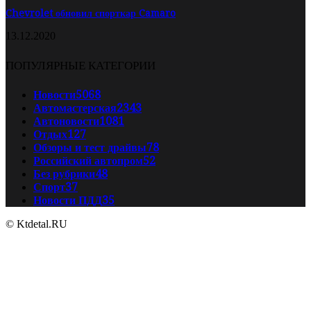
Chevrolet обновил спорткар Camaro
13.12.2020
ПОПУЛЯРНЫЕ КАТЕГОРИИ
Новости
5068
Автомастерская
2343
Автоновости
1081
Отдых
127
Обзоры и тест драйвы
78
Российский автопром
52
Без рубрики
48
Спорт
37
Новости ПДД
35
© Ktdetal.RU