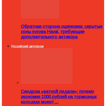
Обратная сторона оцинковки: скрытые
зоны кузова Haval, требующие
дополнительного антикора
Российский автопром
Синдром «ватной педали»: почему
экономия 1000 рублей на тормозных
колодках может…