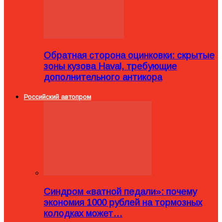
Обратная сторона оцинковки: скрытые
зоны кузова Haval, требующие
дополнительного антикора
Российский автопром
Синдром «ватной педали»: почему
экономия 1000 рублей на тормозных
колодках может…