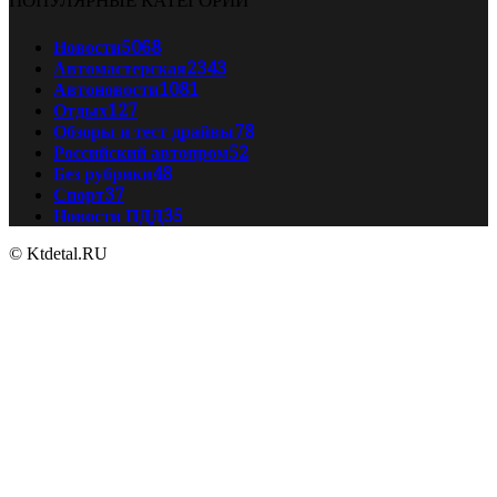
Новости
5068
Автомастерская
2343
Автоновости
1081
Отдых
127
Обзоры и тест драйвы
78
Российский автопром
52
Без рубрики
48
Спорт
37
Новости ПДД
35
© Ktdetal.RU