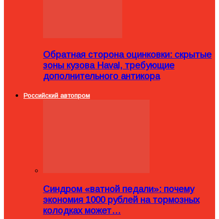
Обратная сторона оцинковки: скрытые
зоны кузова Haval, требующие
дополнительного антикора
Российский автопром
Синдром «ватной педали»: почему
экономия 1000 рублей на тормозных
колодках может…