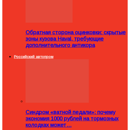
Обратная сторона оцинковки: скрытые
зоны кузова Haval, требующие
дополнительного антикора
Российский автопром
Синдром «ватной педали»: почему
экономия 1000 рублей на тормозных
колодках может…