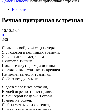
Домой
Новости
Вечная призрачная встречная
Новости
Вечная призрачная встречная
16.10.2025
0
236
Я сам не свой, мой след потерян,
Я с головой в песчинках времени.
Упал на дно, и метроном
Считает в тишине.
Пока все ждут прихода истины,
Святая ложь звучит все искренней
Не прячет взгляд и травит яд
Соблазном душу мне.
Я сделал все и все оставил,
В моей игре почти нет правил,
И мой герой не держит строй
И лезет на рожон.
Я сбыл мечты и откровения,
В руках судьбы мое спасение.