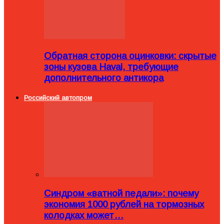
Обратная сторона оцинковки: скрытые
зоны кузова Haval, требующие
дополнительного антикора
Российский автопром
Синдром «ватной педали»: почему
экономия 1000 рублей на тормозных
колодках может…