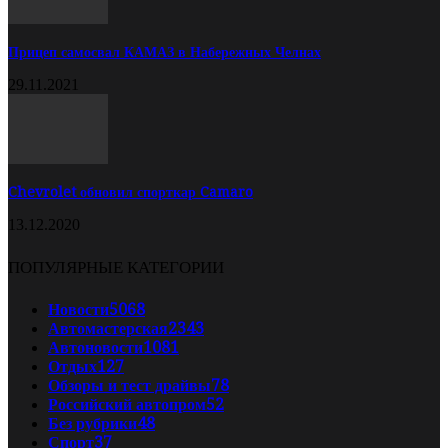
Прицеп самосвал КАМАЗ в Набережных Челнах
29.11.2021
Chevrolet обновил спорткар Camaro
13.12.2020
ПОПУЛЯРНЫЕ КАТЕГОРИИ
Новости
5068
Автомастерская
2343
Автоновости
1081
Отдых
127
Обзоры и тест драйвы
78
Российский автопром
52
Без рубрики
48
Спорт
37