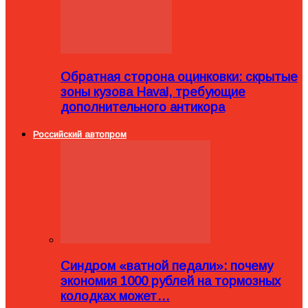
Обратная сторона оцинковки: скрытые
зоны кузова Haval, требующие
дополнительного антикора
Российский автопром
Синдром «ватной педали»: почему
экономия 1000 рублей на тормозных
колодках может…