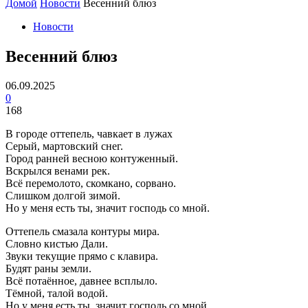
Домой
Новости
Весенний блюз
Новости
Весенний блюз
06.09.2025
0
168
В городе оттепель, чавкает в лужах
Серый, мартовский снег.
Город ранней весною контуженный.
Вскрылся венами рек.
Всё перемолото, скомкано, сорвано.
Слишком долгой зимой.
Но у меня есть ты, значит господь со мной.
Оттепель смазала контуры мира.
Словно кистью Дали.
Звуки текущие прямо с клавира.
Будят раны земли.
Всё потаённое, давнее всплыло.
Тёмной, талой водой.
Но у меня есть ты, значит господь со мной.