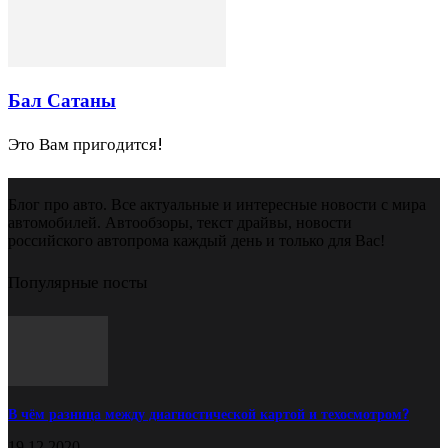
Бал Сатаны
Это Вам пригодится!
Блог про авто. Все актуальные и интересные новости с мира
автомобилей. Автообзоры, текст драйвы, новости
российского автопрома каждый день и только для Вас!
Популярные посты
В чём разница между диагностической картой и техосмотром?
19.12.2020