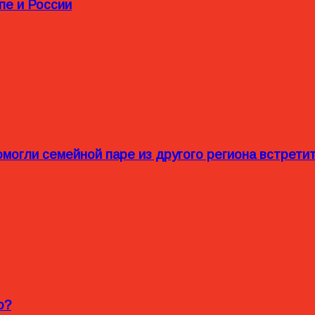
пе и России
омогли семейной паре из другого региона встрет
o?