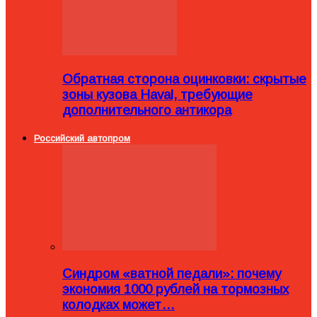
Обратная сторона оцинковки: скрытые
зоны кузова Haval, требующие
дополнительного антикора
Российский автопром
Синдром «ватной педали»: почему
экономия 1000 рублей на тормозных
колодках может…