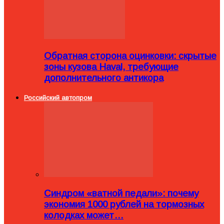
Обратная сторона оцинковки: скрытые
зоны кузова Haval, требующие
дополнительного антикора
Российский автопром
Синдром «ватной педали»: почему
экономия 1000 рублей на тормозных
колодках может…