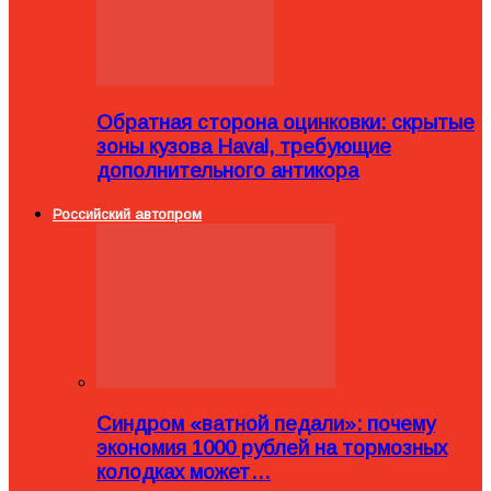
Обратная сторона оцинковки: скрытые
зоны кузова Haval, требующие
дополнительного антикора
Российский автопром
Синдром «ватной педали»: почему
экономия 1000 рублей на тормозных
колодках может…