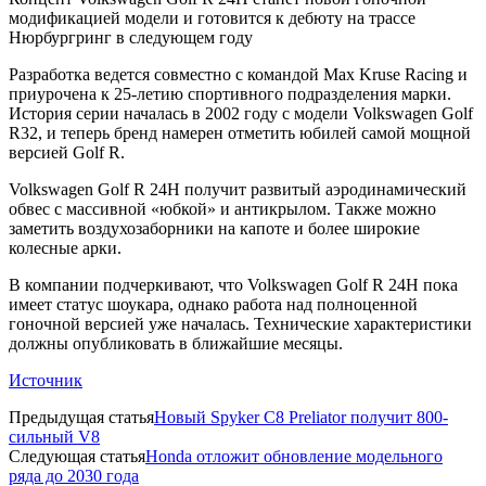
модификацией модели и готовится к дебюту на трассе
Нюрбургринг в следующем году
Разработка ведется совместно с командой Max Kruse Racing и
приурочена к 25-летию спортивного подразделения марки.
История серии началась в 2002 году с модели Volkswagen Golf
R32, и теперь бренд намерен отметить юбилей самой мощной
версией Golf R.
Volkswagen Golf R 24H получит развитый аэродинамический
обвес с массивной «юбкой» и антикрылом. Также можно
заметить воздухозаборники на капоте и более широкие
колесные арки.
В компании подчеркивают, что Volkswagen Golf R 24H пока
имеет статус шоукара, однако работа над полноценной
гоночной версией уже началась. Технические характеристики
должны опубликовать в ближайшие месяцы.
Источник
Предыдущая статья
Новый Spyker C8 Preliator получит 800-
сильный V8
Следующая статья
Honda отложит обновление модельного
ряда до 2030 года