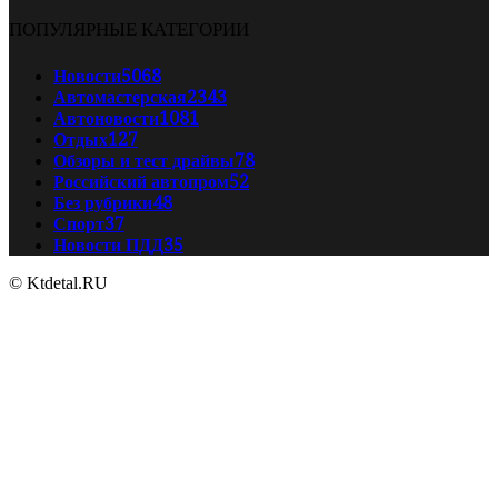
ПОПУЛЯРНЫЕ КАТЕГОРИИ
Новости
5068
Автомастерская
2343
Автоновости
1081
Отдых
127
Обзоры и тест драйвы
78
Российский автопром
52
Без рубрики
48
Спорт
37
Новости ПДД
35
© Ktdetal.RU