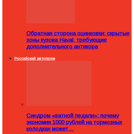
Обратная сторона оцинковки: скрытые
зоны кузова Haval, требующие
дополнительного антикора
Российский автопром
Синдром «ватной педали»: почему
экономия 1000 рублей на тормозных
колодках может…