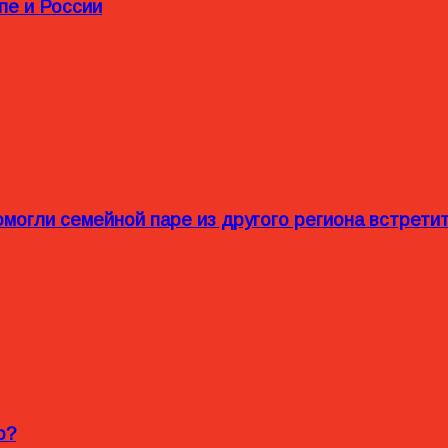
пе и России
омогли семейной паре из другого региона встрет
o?