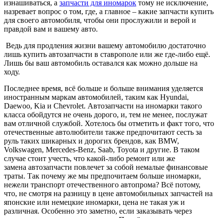
изнашиваться, а
запчасти для иномарок
тому не исключение,
назревает вопрос о том, где, а главное – какие запчасти купить
для своего автомобиля, чтобы они прослужили и верой и
правдой вам и вашему авто.
Ведь для продления жизни вашему автомобилю достаточно
лишь купить автозапчасти в ставрополе или же где-либо ещё.
Лишь бы ваш автомобиль оставался как можно дольше на
ходу.
Последнее время, всё больше и больше внимания уделяется
иностранным маркам автомобилей, таким как Hyundai,
Daewoo, Kia и Chevrolet. Автозапчасти на иномарки такого
класса обойдутся не очень дорого, и, тем не менее, послужат
вам отличной службой. Хотелось бы отметить и факт того, что
отечественные автолюбители также предпочитают сесть за
руль таких шикарных и дорогих брендов, как BMW,
Volkswagen, Mercedes-Benz, Saab, Toyota и другие. В таком
случае стоит учесть, что какой-либо ремонт или же
замена автозапчасти повлечет за собой немалые финансовые
траты. Так почему же мы предпочитаем больше иномарки,
нежели транспорт отечественного автопрома? Всё потому,
что, не смотря на разницу в цене автомобильных запчастей на
японские или немецкие иномарки, цена не такая уж и
различная. Особенно это заметно, если заказывать через