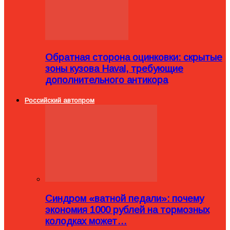
Обратная сторона оцинковки: скрытые
зоны кузова Haval, требующие
дополнительного антикора
Российский автопром
Синдром «ватной педали»: почему
экономия 1000 рублей на тормозных
колодках может…