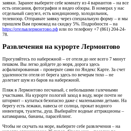
заявки. Заранее выберите себе комнату из 4 вариантов – на все
есть описания, фотографии и видео обзоры. В номерах у нас
отдельный санузел, есть кондиционер, холодильник,
телевизор. Отправьте заявку через специальную форму – и мы
пришлем Вам промокод на скидку 5%. Подробности – на
https://отельвлермонтово.рф
или по телефону +7 (861) 204-24-
78.
Развлечения на курорте Лермонтово
Прогуляйтесь по набережной – от отеля до нее всего 7 минут
пешком. Вы легко дойдете до моря, дорога здесь
асфальтированная – проверьте сами по Яндекс Карте. За счет
удаленности отеля от берега здесь по вечерам тихо – не
долетает шум из баров на набережной.
Пляж в Лермонтово песчаный, с небольшими галечными
участками. На курорте пологий заход в воду, море почти не
штормит – купаться безопасно даже с маленькими детьми. На
берегу есть лежаки, навесы от солнца, прокат водного
инвентаря, туалеты, душ. Выбирайте водные аттракционы –
катамараны, бананы, парасейлинг.
Чтобы не скучать на море, выберите себе развлечения – на