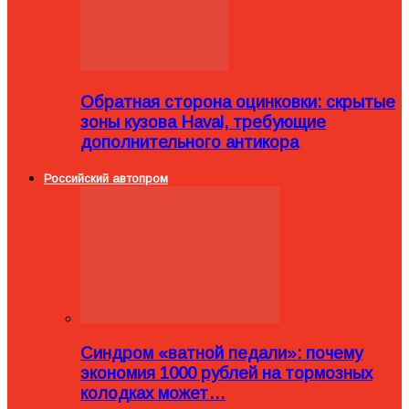
Обратная сторона оцинковки: скрытые
зоны кузова Haval, требующие
дополнительного антикора
Российский автопром
Синдром «ватной педали»: почему
экономия 1000 рублей на тормозных
колодках может…