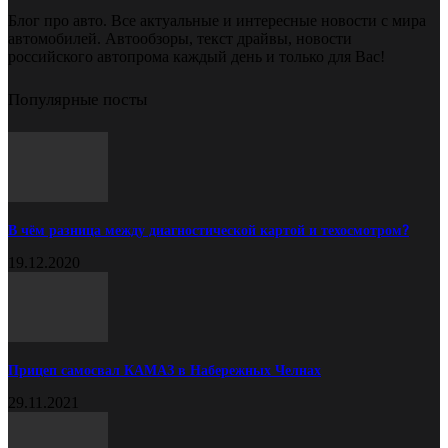
Блог про авто. Все актуальные и интересные новости с мира
автомобилей. Автообзоры, текст драйвы, новости
российского автопрома каждый день и только для Вас!
Популярные посты
В чём разница между диагностической картой и техосмотром?
19.12.2020
Прицеп самосвал КАМАЗ в Набережных Челнах
29.11.2021