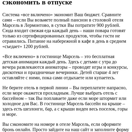
сэкономить в отпуске
Система «все включено» экономит Ваш бюджет. Сравните
сами – если Вы возьмете полный пансион в столовой отеля
Марсель в Лермонтово, в сутки Вы потратите 900 рублей.
Сюда входит свежая еда каждый день – наши повара готовят
только из сертифицированных продуктов, чтобы гости не
отравились. Питание на набережной в кафе в день в среднем
«съедает» 1200 рублей.
«Все включено» в гостинице Марсель – это бесплатная
детская анимация каждый день. Здесь с детьми с утра до
вечера развлекаются аниматоры – проводят игры и конкурсы,
дискотеки и праздничные вечеринки. Детей старше 4 лет
оставляйте с ними, пока сами отдыхаете или купаетесь.
Не берите отель в первой линии – Вы переплатите напрасно,
если море окажется прохладным. Лучше выбрать отель с
бассейном – так Вы поплаваете даже если море штормит или
холодное для Вас. В гостинице Марсель бассейн на крыше –
здесь есть шезлонги, бар, а с крыши виден весь поселок, горы
и море.
Вы сэкономите на номере в отеле Марсель, если оформите
бронь онлайн. Просто зайдите на наш сайт и заполните форму