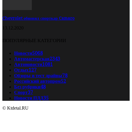
Chevrolet обновил спорткар Camaro
13.12.2020
ПОПУЛЯРНЫЕ КАТЕГОРИИ
Новости
5068
Автомастерская
2343
Автоновости
1081
Отдых
127
Обзоры и тест драйвы
78
Российский автопром
52
Без рубрики
48
Спорт
37
Новости ПДД
35
© Ktdetal.RU