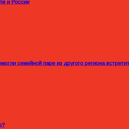
пе и России
омогли семейной паре из другого региона встрет
o?