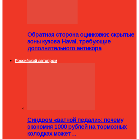
Обратная сторона оцинковки: скрытые
зоны кузова Haval, требующие
дополнительного антикора
Российский автопром
Синдром «ватной педали»: почему
экономия 1000 рублей на тормозных
колодках может…