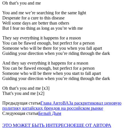
Oh that’s you and me
You and me we’re searching for the same light
Desperate for a cure to this disease
Well some days are better than others
But I fear no thing as long as you’re with me
They say everything it happens for a reason
You can be flawed enough, but perfect for a person
Someone who will be there for you when you fall apart
Guiding your direction when you’re riding through the dark
And they say everything it happens for a reason
You can be flawed enough, but perfect for a person
Someone who will be there when you start to fall apart
Guiding your direction when you’re riding through the dark
Oh that’s you and me [x3]
That’s you and me [x2]
Предыдущая статья
Глава АвтоВАЗа раскритиковал ценовую
политику китайских брендов на российском рынке
Следующая статья
Белый Дым
ЭТО МОЖЕТ БЫТЬ ИНТЕРЕСНО
ЕЩЕ ОТ АВТОРА