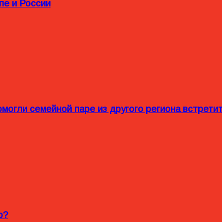
пе и России
омогли семейной паре из другого региона встрет
o?