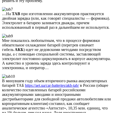
решить и эту проблему.
…На
TAB
при изготовлении аккумуляторов практикуется
двойная зарядка (или, как говорят специалисты — формовка).
Электролит в батарею заливается дважды, причем
использованный в первый раз в дальнейшем не используется.
Мне показалось любопытным, что в процессе формовки
обязательное охлаждение батарей (перегрев означает
гибель
АКБ
) идет не дедовскими методами посредством
воды, а с помощью специальной системы, заставляющей
электролит постоянно циркулировать в корпусе аккумулятора.
А качество и уровень заряда здесь контролируют и
электроника, и оператор…
В минувшем году объем вторичного рынка аккумуляторных
батарей ТАБ
https://aet.ua/car-batteries/akb-tab/
в России (общее
количество поставленных батарей российскими
аккумуляторными заводами и иностранными
дистрибьюторами для свободной продажи автолюбителям или
корпоративным клиентам) составил, как сообщает
аналитическое агентство «Автостат», 10,35 млн. единиц, что
на 1% больше, чем год назад. Доля иностранных