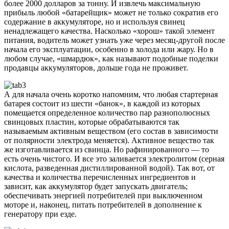
более 2000 долларов за тонну. И извлечь максимальную
прибыль любой «батарейщик» может не только сократив его
содержание в аккумуляторе, но и используя свинец
ненадлежащего качества. Насколько «хорош» такой элемент
питания, водитель может узнать уже через месяц-другой после
начала его эксплуатации, особенно в холода или жару. Но в
любом случае, «шмардюк», как называют подобные поделки
продавцы аккумуляторов, дольше года не проживет.
А для начала очень коротко напомним, что любая стартерная
батарея состоит из шести «банок», в каждой из которых
помещается определенное количество пар разнополюсных
свинцовых пластин, которые обрабатываются так
называемым активным веществом (его состав в зависимости
от полярности электрода меняется). Активное вещество так
же изготавливается из свинца. Но рафинированного — то
есть очень чистого. И все это заливается электролитом (серная
кислота, разведенная дистиллированной водой). Так вот, от
качества и количества перечисленных ингредиентов и
зависит, как аккумулятор будет запускать двигатель;
обеспечивать энергией потребителей при выключенном
моторе и, наконец, питать потребителей в дополнение к
генератору при езде.