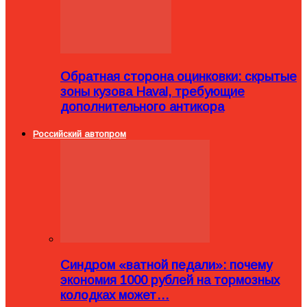
Обратная сторона оцинковки: скрытые
зоны кузова Haval, требующие
дополнительного антикора
Российский автопром
Синдром «ватной педали»: почему
экономия 1000 рублей на тормозных
колодках может…